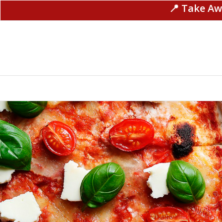
📍 Take Aw