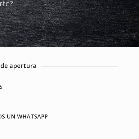
rte?
 de apertura
S
0
S UN WHATSAPP
0