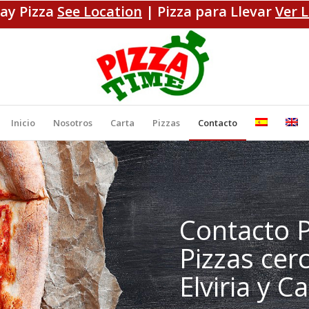
ay Pizza
See Location
| Pizza para Llevar
Ver 
Inicio
Nosotros
Carta
Pizzas
Contacto
Contacto P
Pizzas cer
Elviria y 